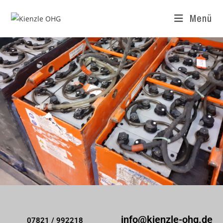
Menü
info@kienzle-ohg.de
07821 / 992218